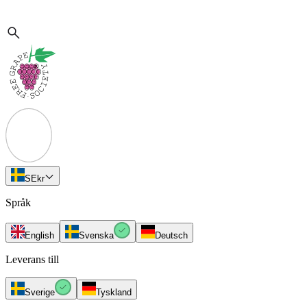
SE
kr
Språk
English
Svenska
Deutsch
Leverans till
Sverige
Tyskland