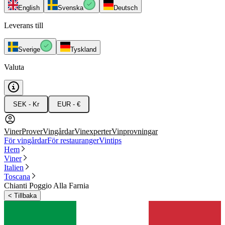
English
Svenska
Deutsch
Leverans till
Sverige
Tyskland
Valuta
SEK - Kr
EUR - €
Viner
Prover
Vingårdar
Vinexperter
Vinprovningar
För vingårdar
För restauranger
Vintips
Hem
Viner
Italien
Toscana
Chianti Poggio Alla Farnia
<
Tillbaka