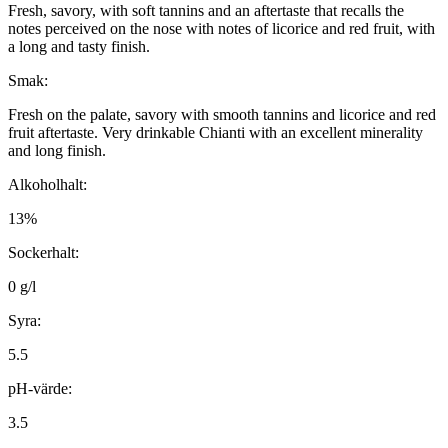
Fresh, savory, with soft tannins and an aftertaste that recalls the
notes perceived on the nose with notes of licorice and red fruit, with
a long and tasty finish.
Smak:
Fresh on the palate, savory with smooth tannins and licorice and red
fruit aftertaste. Very drinkable Chianti with an excellent minerality
and long finish.
Alkoholhalt:
13%
Sockerhalt:
0 g/l
Syra:
5.5
pH-värde:
3.5