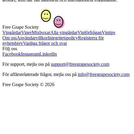
Free Grape Society
Vingårdar
Viner
Mixboxar
Alla vingårdar
Vinförfrågan
Vintips
Om oss
Användarvillkor
Integritetspolicy
Registrera för
nyhetsbrev
Vanliga frågor och svar
Följ oss
Facebook
Instagram
LinkedIn
För support, mejla oss på
support@freegrapesociety.com
För affärsrelaterade frågor, mejla oss på
info@freegrapesociety.com
Free Grape Society © 2026