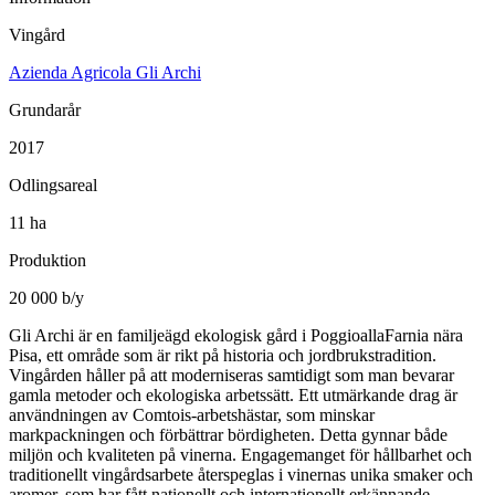
Vingård
Azienda Agricola Gli Archi
Grundarår
2017
Odlingsareal
11 ha
Produktion
20 000 b/y
Gli Archi är en familjeägd ekologisk gård i PoggioallaFarnia nära
Pisa, ett område som är rikt på historia och jordbrukstradition.
Vingården håller på att moderniseras samtidigt som man bevarar
gamla metoder och ekologiska arbetssätt. Ett utmärkande drag är
användningen av Comtois-arbetshästar, som minskar
markpackningen och förbättrar bördigheten. Detta gynnar både
miljön och kvaliteten på vinerna. Engagemanget för hållbarhet och
traditionellt vingårdsarbete återspeglas i vinernas unika smaker och
aromer, som har fått nationellt och internationellt erkännande.