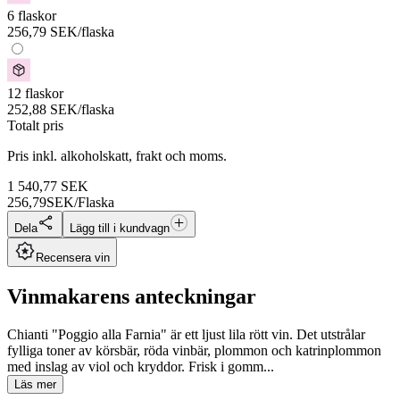
6 flaskor
256,79
SEK
/flaska
12 flaskor
252,88
SEK
/flaska
Totalt pris
Pris inkl. alkoholskatt, frakt och moms.
1 540,77
SEK
256,79
SEK/Flaska
Dela
Lägg till i kundvagn
Recensera vin
Vinmakarens anteckningar
Chianti "Poggio alla Farnia" är ett ljust lila rött vin. Det utstrålar
fylliga toner av körsbär, röda vinbär, plommon och katrinplommon
med inslag av viol och kryddor. Frisk i gomm...
Läs mer