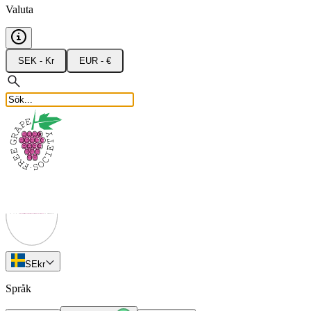
Valuta
SEK - Kr
EUR - €
SE
kr
Språk