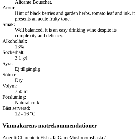
Alicante Bouschet.
Arom:
Hint of black berries and garden herbs, tomato leaf and ink, it
presents an acute fruity tone.
Smak:
Well balanced, it is an easy drinking wine despite its
complexity and delicacy.
Alkoholhalt:
13%
Sockerhalt:
3.1 g/l
Syra:
Ej tillgänglig
Sötma:
Dry
Volym:
750 ml
Förslutning:
Natural cork
Bäst serverad:
12 - 16 °C
Vinmakarens matrekommendationer
Aperitif
Charcuterie
Fish - fat
Game
Mushrooms
Pasta /