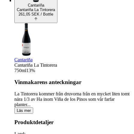
Cantariña
Cantariña La Tintorera
261,05
SEK
/ Bottle
Cantariña
Cantariña La Tintorera
750
ml
13
%
Vinmakarens anteckningar
La Tintorera kommer från druvorna från en mycket liten tomt
nära 1/3 av Ha inom Viña de los Pinos som vår farfar
planter...
Läs mer
Produktdetaljer
Land: