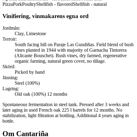
Pizza
Pork
Poultry
Shellfish - flavored
Shellfish - natural
Vinifiering, vinmakarens egna ord
Jordmån:
Clay, Limestone
Terroir:
South facing hill on Paraje Las Gundiñas. Field blend of bush
vines planted in 1944 with majority of Garnacha Tintorera
(Alicante Bouschet). Bush vines, dry farmed, regenerative
organic farming, natural green cover, no tillage.
Skörd:
Picked by hand
Jäsning:
Steel (100%)
Lagring:
Old oak (100%) 12 months
Spontaneous fermentation in steel tank. Pressed after 3 weeks and
later aging in used French oak 225 l barrels for 12 months. No
stabilization, light filtration at bottling. Additional 4 years aging in
bottle.
Om
Cantariña