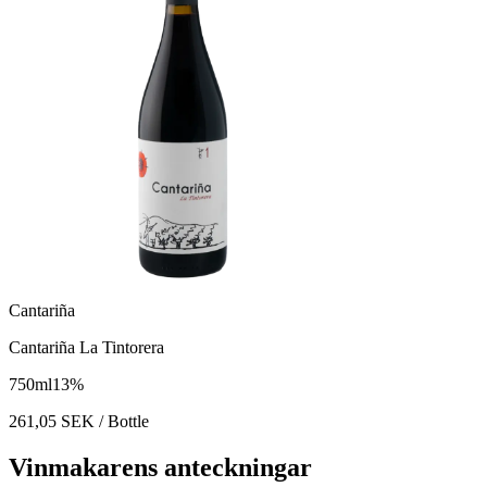
Cantariña
Cantariña La Tintorera
750
ml
13
%
261,05
SEK
/ Bottle
Vinmakarens anteckningar