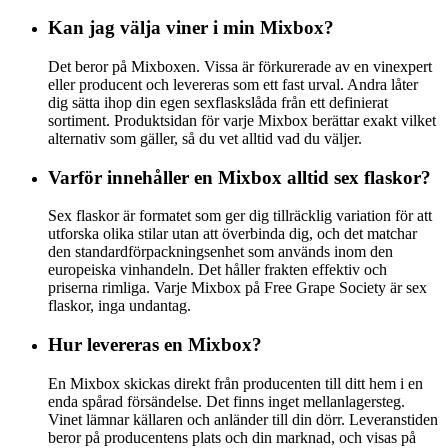
Kan jag välja viner i min Mixbox?
Det beror på Mixboxen. Vissa är förkurerade av en vinexpert
eller producent och levereras som ett fast urval. Andra låter
dig sätta ihop din egen sexflaskslåda från ett definierat
sortiment. Produktsidan för varje Mixbox berättar exakt vilket
alternativ som gäller, så du vet alltid vad du väljer.
Varför innehåller en Mixbox alltid sex flaskor?
Sex flaskor är formatet som ger dig tillräcklig variation för att
utforska olika stilar utan att överbinda dig, och det matchar
den standardförpackningsenhet som används inom den
europeiska vinhandeln. Det håller frakten effektiv och
priserna rimliga. Varje Mixbox på Free Grape Society är sex
flaskor, inga undantag.
Hur levereras en Mixbox?
En Mixbox skickas direkt från producenten till ditt hem i en
enda spårad försändelse. Det finns inget mellanlagersteg.
Vinet lämnar källaren och anländer till din dörr. Leveranstiden
beror på producentens plats och din marknad, och visas på