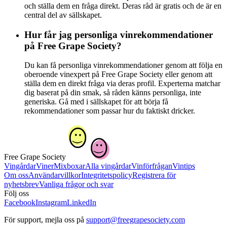
och ställa dem en fråga direkt. Deras råd är gratis och de är en
central del av sällskapet.
Hur får jag personliga vinrekommendationer
på Free Grape Society?
Du kan få personliga vinrekommendationer genom att följa en
oberoende vinexpert på Free Grape Society eller genom att
ställa dem en direkt fråga via deras profil. Experterna matchar
dig baserat på din smak, så råden känns personliga, inte
generiska. Gå med i sällskapet för att börja få
rekommendationer som passar hur du faktiskt dricker.
Free Grape Society
Vingårdar
Viner
Mixboxar
Alla vingårdar
Vinförfrågan
Vintips
Om oss
Användarvillkor
Integritetspolicy
Registrera för
nyhetsbrev
Vanliga frågor och svar
Följ oss
Facebook
Instagram
LinkedIn
För support, mejla oss på
support@freegrapesociety.com