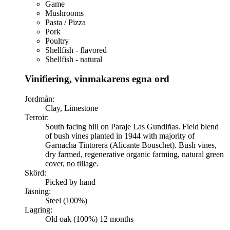
Game
Mushrooms
Pasta / Pizza
Pork
Poultry
Shellfish - flavored
Shellfish - natural
Vinifiering, vinmakarens egna ord
Jordmån:
Clay, Limestone
Terroir:
South facing hill on Paraje Las Gundiñas. Field blend
of bush vines planted in 1944 with majority of
Garnacha Tintorera (Alicante Bouschet). Bush vines,
dry farmed, regenerative organic farming, natural green
cover, no tillage.
Skörd:
Picked by hand
Jäsning:
Steel (100%)
Lagring:
Old oak (100%) 12 months