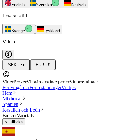
English
Svenska
Deutsch
Leverans till
Sverige
Tyskland
Valuta
SEK - Kr
EUR - €
Viner
Prover
Vingårdar
Vinexperter
Vinprovningar
För vingårdar
För restauranger
Vintips
Hem
Mixboxar
Spanien
Kastilien och León
Bierzo Varietals
<
Tillbaka