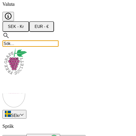
Valuta
SEK - Kr
EUR - €
SE
kr
Språk