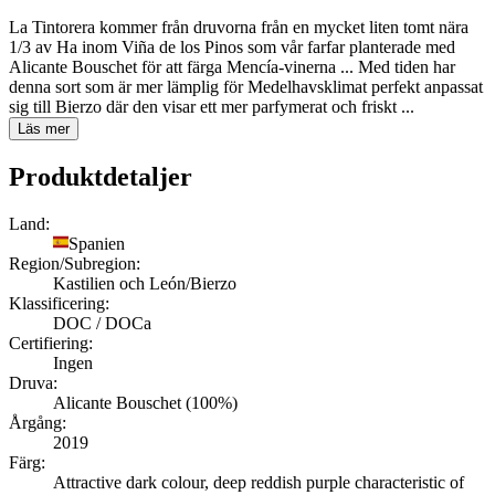
La Tintorera kommer från druvorna från en mycket liten tomt nära
1/3 av Ha inom Viña de los Pinos som vår farfar planterade med
Alicante Bouschet för att färga Mencía-vinerna ... Med tiden har
denna sort som är mer lämplig för Medelhavsklimat perfekt anpassat
sig till Bierzo där den visar ett mer parfymerat och friskt ...
Läs mer
Produktdetaljer
Land:
Spanien
Region/Subregion:
Kastilien och León/Bierzo
Klassificering:
DOC / DOCa
Certifiering:
Ingen
Druva:
Alicante Bouschet (100%)
Årgång:
2019
Färg:
Attractive dark colour, deep reddish purple characteristic of