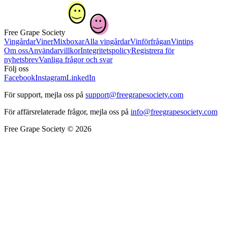
Free Grape Society
Vingårdar
Viner
Mixboxar
Alla vingårdar
Vinförfrågan
Vintips
Om oss
Användarvillkor
Integritetspolicy
Registrera för
nyhetsbrev
Vanliga frågor och svar
Följ oss
Facebook
Instagram
LinkedIn
För support, mejla oss på
support@freegrapesociety.com
För affärsrelaterade frågor, mejla oss på
info@freegrapesociety.com
Free Grape Society © 2026