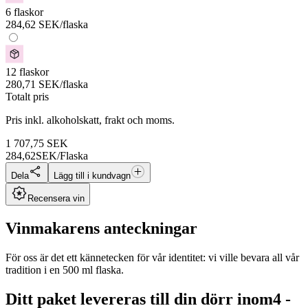
6 flaskor
284,62
SEK
/flaska
12 flaskor
280,71
SEK
/flaska
Totalt pris
Pris inkl. alkoholskatt, frakt och moms.
1 707,75
SEK
284,62
SEK/Flaska
Dela
Lägg till i kundvagn
Recensera vin
Vinmakarens anteckningar
För oss är det ett kännetecken för vår identitet: vi ville bevara all vår
tradition i en 500 ml flaska.
Ditt paket levereras till din dörr inom
4 -