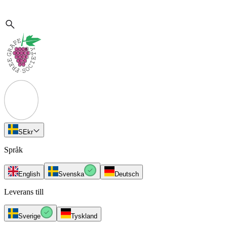
SE
kr
Språk
English
Svenska
Deutsch
Leverans till
Sverige
Tyskland