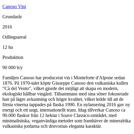
Canoso Vini
Grundarår
2016
Odlingsareal
12 ha
Produktion
90 000 b/y
Familjen Canoso har producerat vin i Monteforte d'Alpone sedan
1876. På 1970-talet köpte Giuseppe Canoso den vulkaniska kullen
"Cà del Vento", vilket gjorde det möjligt att skapa en modern,
ekologiskt hållbar vingård. Tillsammans med sina söner fokuserade
han på lägre avkastning och högre kvalitet, vilket ledde till att de
första vinerna tappades på flaska 1990. En nylansering 2016 gav ny
energi och ett ungt, internationellt team. Idag tillverkar Canoso ca
90.000 flaskor från 12 hektar i Soave Classico-området, med
minimalistiska, veganvänliga metoder som framhäver de mineralrika
vulkaniska jordarna och druvornas eleganta karaktär.