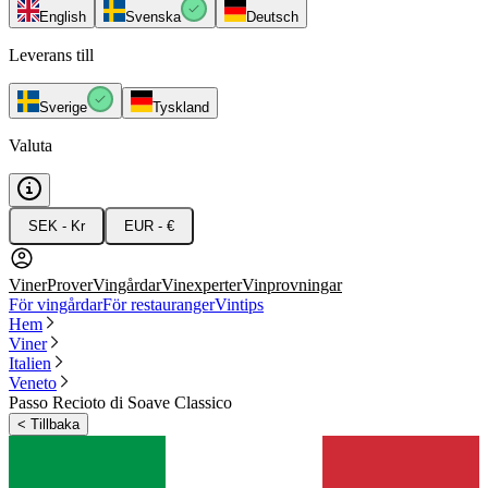
English
Svenska
Deutsch
Leverans till
Sverige
Tyskland
Valuta
SEK - Kr
EUR - €
Viner
Prover
Vingårdar
Vinexperter
Vinprovningar
För vingårdar
För restauranger
Vintips
Hem
Viner
Italien
Veneto
Passo Recioto di Soave Classico
<
Tillbaka