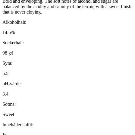
Bold and enveloping. The soft notes of alcohol and sugar are
balanced by the acidity and salinity of the terroir, with a sweet finish
that is never cloying.
Alkoholhalt:
14.5%
Sockerhalt:
98 g/l
Syra:
5.5
pH-värde:
3.4
Sötma:
Sweet
Innehåller sulfit:
Ja