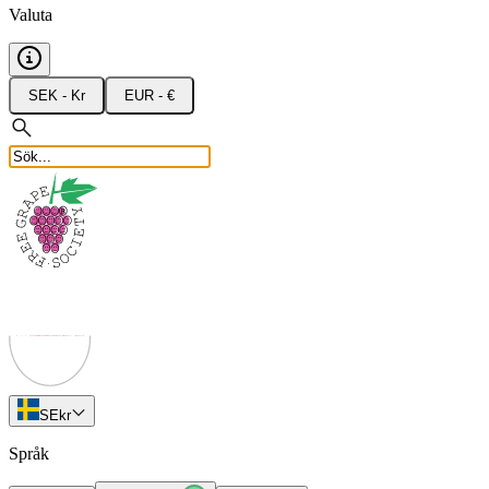
Valuta
SEK - Kr
EUR - €
SE
kr
Språk