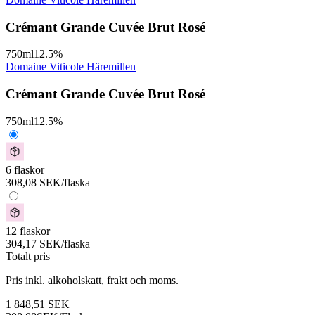
Crémant Grande Cuvée Brut Rosé
750
ml
12.5
%
Domaine Viticole Häremillen
Crémant Grande Cuvée Brut Rosé
750
ml
12.5
%
6 flaskor
308,08
SEK
/flaska
12 flaskor
304,17
SEK
/flaska
Totalt pris
Pris inkl. alkoholskatt, frakt och moms.
1 848,51
SEK