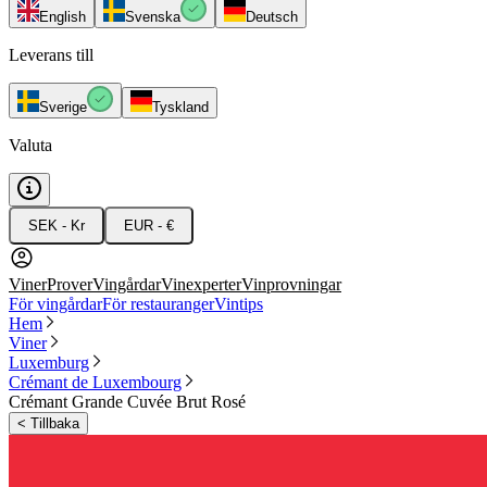
English
Svenska
Deutsch
Leverans till
Sverige
Tyskland
Valuta
SEK - Kr
EUR - €
Viner
Prover
Vingårdar
Vinexperter
Vinprovningar
För vingårdar
För restauranger
Vintips
Hem
Viner
Luxemburg
Crémant de Luxembourg
Crémant Grande Cuvée Brut Rosé
<
Tillbaka