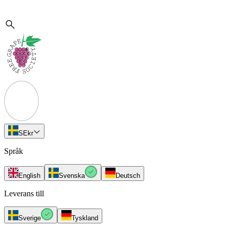
SE
kr
Språk
English
Svenska
Deutsch
Leverans till
Sverige
Tyskland