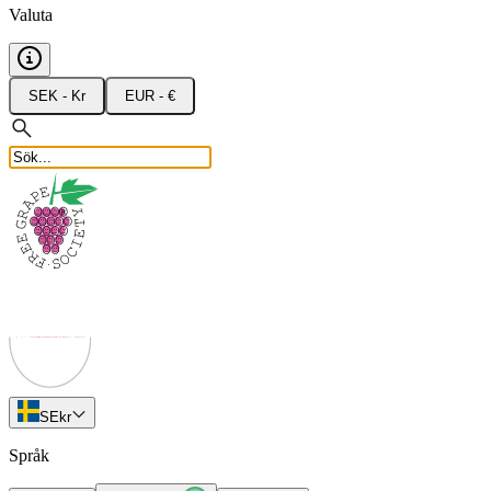
Valuta
SEK - Kr
EUR - €
SE
kr
Språk