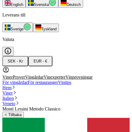
English
Svenska
Deutsch
Leverans till
Sverige
Tyskland
Valuta
SEK - Kr
EUR - €
Viner
Prover
Vingårdar
Vinexperter
Vinprovningar
För vingårdar
För restauranger
Vintips
Hem
Viner
Italien
Veneto
Monti Lessini Metodo Classico
<
Tillbaka