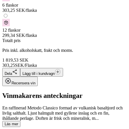
6 flaskor
303,25
SEK
/flaska
12 flaskor
299,34
SEK
/flaska
Totalt pris
Pris inkl. alkoholskatt, frakt och moms.
1 819,53
SEK
303,25
SEK/Flaska
Dela
Lägg till i kundvagn
Recensera vin
Vinmakarens anteckningar
En raffinerad Metodo Classico formad av vulkanisk basaltjord och
livlig salthalt. Ljust halmgult med gyllene inslag och en fin,
ihållande perlage. Doften är frisk och mineralisk, m...
Läs mer