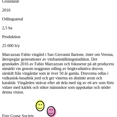
Grundarår
2016
Odlingsareal
2,5 ha
Produktion
25 000 b/y
Marcazzan Fabio vingård i San Giovanni Ilarione, öster om Verona,
återspeglar generationer av vinframställningstradition. Det
grundades 2016 av Fabio Marcazzan och fokuserar på att producera
utmärkt vin genom noggrann odling av högkvalitativa druvor,
särskilt från vingårdar som är över 50 år gamla. Druvorna odlas i
vulkanisk-basaltisk jord och ger vinerna en distinkt arom och
karaktär. Vingården strävar efter att dela med sig av ett arv som förts
vidare med kärlek och söker människor som uppskattar och stöder
denna vision.
Free Grape Society