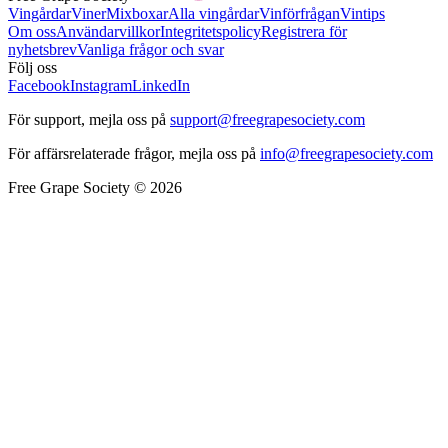
Vingårdar
Viner
Mixboxar
Alla vingårdar
Vinförfrågan
Vintips
Om oss
Användarvillkor
Integritetspolicy
Registrera för
nyhetsbrev
Vanliga frågor och svar
Följ oss
Facebook
Instagram
LinkedIn
För support, mejla oss på
support@freegrapesociety.com
För affärsrelaterade frågor, mejla oss på
info@freegrapesociety.com
Free Grape Society © 2026