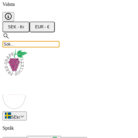
Valuta
SEK - Kr
EUR - €
SE
kr
Språk