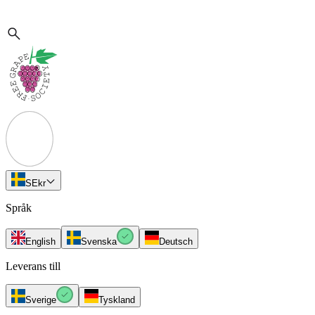
SE
kr
Språk
English
Svenska
Deutsch
Leverans till
Sverige
Tyskland