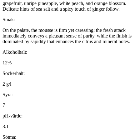
grapefruit, unripe pineapple, white peach, and orange blossom.
Delicate hints of sea salt and a spicy touch of ginger follow.
Smak:
On the palate, the mousse is firm yet caressing: the fresh attack
immediately conveys a pleasant sense of purity, while the finish is
dominated by sapidity that enhances the citrus and mineral notes.
Alkoholhalt:
12%
Sockerhalt:
2 g/l
Syra:
7
pH-värde:
3.1
Sötma: