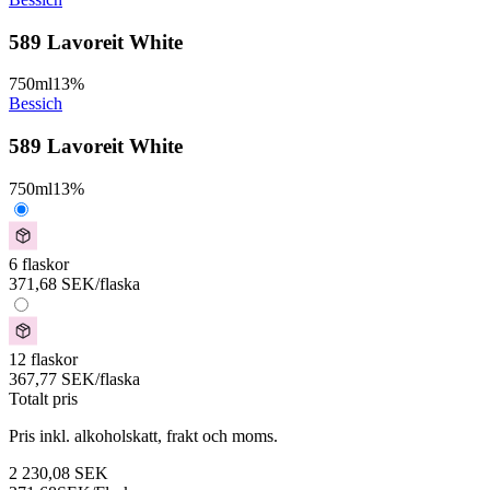
589 Lavoreit White
750
ml
13
%
Bessich
589 Lavoreit White
750
ml
13
%
6 flaskor
371,68
SEK
/flaska
12 flaskor
367,77
SEK
/flaska
Totalt pris
Pris inkl. alkoholskatt, frakt och moms.
2 230,08
SEK