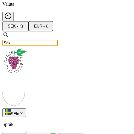
Valuta
SEK - Kr
EUR - €
SE
kr
Språk