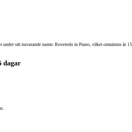
nder sitt nuvarande namn: Roveredo in Piano, vilket omnämns år 1589. 
6 dagar
r.