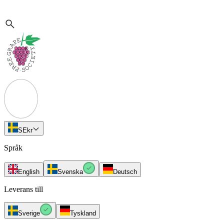
SE
kr
Språk
English
Svenska
Deutsch
Leverans till
Sverige
Tyskland