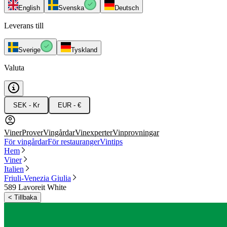
English
Svenska
Deutsch
Leverans till
Sverige
Tyskland
Valuta
SEK - Kr
EUR - €
Viner
Prover
Vingårdar
Vinexperter
Vinprovningar
För vingårdar
För restauranger
Vintips
Hem
Viner
Italien
Friuli-Venezia Giulia
589 Lavoreit White
<
Tillbaka