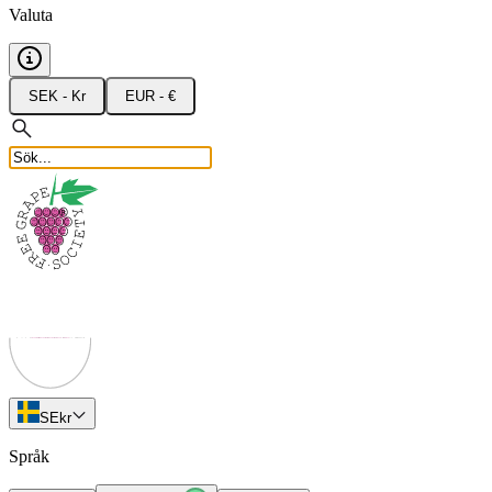
Valuta
SEK - Kr
EUR - €
SE
kr
Språk