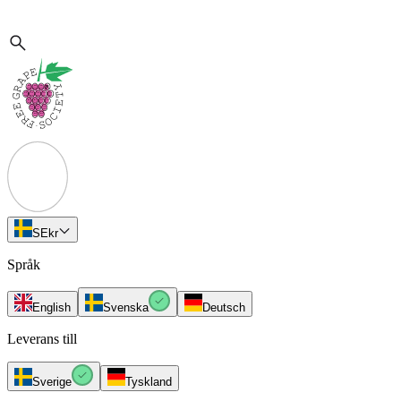
SE
kr
Språk
English
Svenska
Deutsch
Leverans till
Sverige
Tyskland