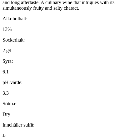
and long aftertaste. A culinary wine that intrigues with its
simultaneously fruity and salty charact.
Alkoholhalt:
13%
Sockerhalt:
2 g/l
Syra:
6.1
pH-värde:
3.3
Sötma:
Dry
Innehåller sulfit:
Ja