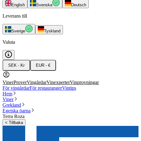
English
Svenska
Deutsch
Leverans till
Sverige
Tyskland
Valuta
SEK - Kr
EUR - €
Viner
Prover
Vingårdar
Vinexperter
Vinprovningar
För vingårdar
För restauranger
Vintips
Hem
Viner
Grekland
Egeiska öarna
Terra Roza
<
Tillbaka