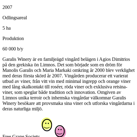
2007
Odlingsareal
5 ha
Produktion
60 000 b/y
Garalis Winery är en familjeägd vingård belägen i Agios Dimitrios
på den grekiska ön Limnos. Det som började som en dröm för
Manolis Garalis och Maria Markaki omkring år 2000 blev verklighet
med deras första skörd år 2007. Vingården producerar ett varierat
utbud av viner, från vitt vin med minimal ingrepp och orange viner
med lång skalkontakt till roséer, röda viner och exklusiva retsina-
viner, som speglar både tradition och innovation. Omgiven av
Limnos unika terroir och inhemska vingårdar välkomnar Garalis
Winery besökare att provsmaka sina viner och utforska vingårdarna i
deras naturliga miljö.
Free Grape Society