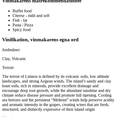
Vinmakarens matrekommendationer
Buffet food
Cheese - mild and soft
Fish - fat
Pasta / Pizza
Spicy food
Vinifikation, vinmakarens egna ord
Jordmåner:
Clay, Volcanic
Terroir:
The terroir of Limnos is defined by its volcanic soils, low altitude
landscapes, and strong Aegean winds. The island’s sandy and clay
loam soils, rich in minerals, provide excellent drainage and
encourage deep root growth, while the abundant sunshine and dry
climate reduce disease pressure and promote full ripening. Cooling
sea breezes and the persistent “Meltemi” winds help preserve acidity
and aromatic intensity in the grapes, creating wines that are fresh,
structured, and distinctly expressive of their island origin