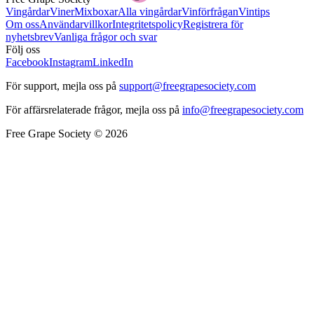
Vingårdar
Viner
Mixboxar
Alla vingårdar
Vinförfrågan
Vintips
Om oss
Användarvillkor
Integritetspolicy
Registrera för
nyhetsbrev
Vanliga frågor och svar
Följ oss
Facebook
Instagram
LinkedIn
För support, mejla oss på
support@freegrapesociety.com
För affärsrelaterade frågor, mejla oss på
info@freegrapesociety.com
Free Grape Society © 2026