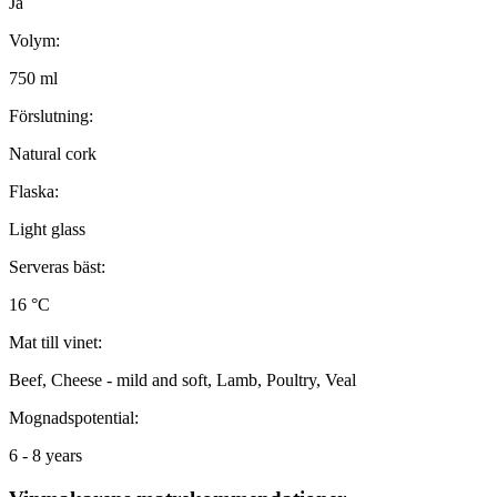
Ja
Volym:
750 ml
Förslutning:
Natural cork
Flaska:
Light glass
Serveras bäst:
16 °C
Mat till vinet:
Beef, Cheese - mild and soft, Lamb, Poultry, Veal
Mognadspotential:
6 - 8 years