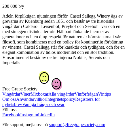
200 000 b/y
Adeln förpliktigar, njutningen förför. Castel Sallegg Winery ägs av
grevarna av Kuenburg sedan 1851 och består av tre historiska
vingårdar i Caldaro - Leisenhof, Preyhof och Seehof - var och en
med sin egen distinkta terroir. Hållbart tänkande i termer av
generationer och en djup respekt för naturen är hörnstenarna i vår
filosofi, som kombineras med en policy för kontinuerlig förbättring
av vinerna. Castel Sallegg står för karaktär och tydlighet, och för en
elegant kombination av tidlös modernitet och en stor tradition.
Vinsortimentet består av de tre linjerna Nobilis, Serenis och
Imperialis
Free Grape Society
Vingårdar
Viner
Mixboxar
Alla vingårdar
Vinförfrågan
Vintips
Om oss
Användarvillkor
Integritetspolicy
Registrera för
nyhetsbrev
Vanliga frågor och svar
Följ oss
Facebook
Instagram
LinkedIn
För support, mejla oss på
support@freegrapesociety.com