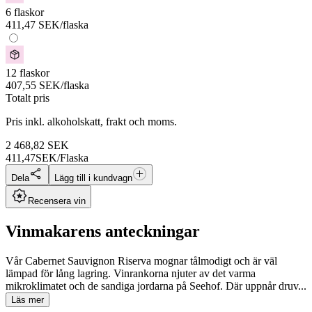
6 flaskor
411,47
SEK
/flaska
12 flaskor
407,55
SEK
/flaska
Totalt pris
Pris inkl. alkoholskatt, frakt och moms.
2 468,82
SEK
411,47
SEK/Flaska
Dela
Lägg till i kundvagn
Recensera vin
Vinmakarens anteckningar
Vår Cabernet Sauvignon Riserva mognar tålmodigt och är väl
lämpad för lång lagring. Vinrankorna njuter av det varma
mikroklimatet och de sandiga jordarna på Seehof. Där uppnår druv...
Läs mer