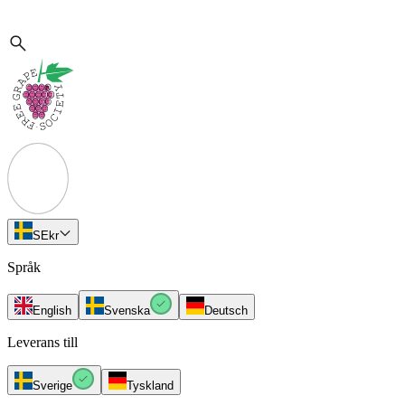
SE
kr
Språk
English
Svenska
Deutsch
Leverans till
Sverige
Tyskland