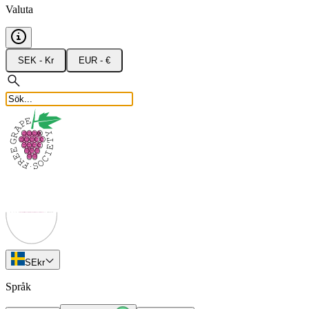
Valuta
SEK - Kr
EUR - €
SE
kr
Språk