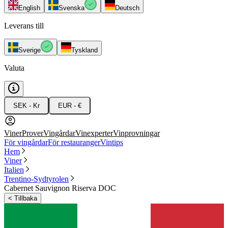
English
Svenska
Deutsch
Leverans till
Sverige
Tyskland
Valuta
SEK - Kr
EUR - €
Viner
Prover
Vingårdar
Vinexperter
Vinprovningar
För vingårdar
För restauranger
Vintips
Hem
Viner
Italien
Trentino-Sydtyrolen
Cabernet Sauvignon Riserva DOC
<
Tillbaka