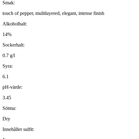
Smak:
touch of pepper, mulitlayered, elegant, intense finish
Alkoholhalt:
14%
Sockerhalt:
0.7 g/l
Syra:
6.1
pH-värde:
3.45
Sötma:
Dry
Innehåller sulfit: