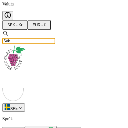
Valuta
SEK - Kr
EUR - €
SE
kr
Språk