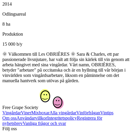
2014
Odlingsareal
8 ha
Produktion
15 000 b/y
🌞 Välkommen till Les OBRIÈRES 🌞 Sara & Charles, ett par
passionerade livsnjutare, har valt att följa sin kärlek till vin genom att
arbeta hängivet med sina vingårdar. Vårt namn, OBRIÈRES,
betyder "arbetare" på occitanska och är en hyllning till vår början i
vinvärlden som vingårdsarbetare, liksom en påminnelse om det
manuella hantverk som utövas på gården.
Free Grape Society
Vingårdar
Viner
Mixboxar
Alla vingårdar
Vinförfrågan
Vintips
Om oss
Användarvillkor
Integritetspolicy
Registrera för
nyhetsbrev
Vanliga frågor och svar
Följ oss