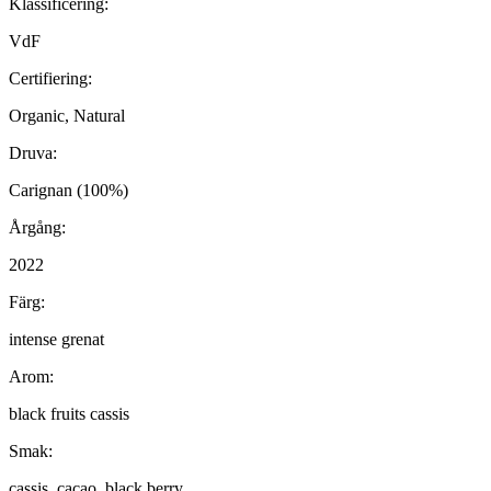
Klassificering:
VdF
Certifiering:
Organic, Natural
Druva:
Carignan (100%)
Årgång:
2022
Färg:
intense grenat
Arom:
black fruits cassis
Smak:
cassis, cacao, black berry