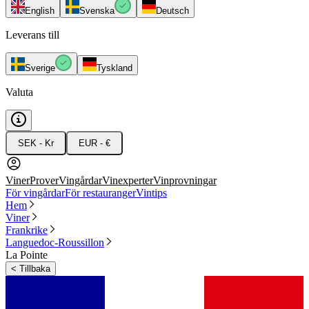
English
Svenska
Deutsch
Leverans till
Sverige
Tyskland
Valuta
SEK - Kr
EUR - €
Viner
Prover
Vingårdar
Vinexperter
Vinprovningar
För vingårdar
För restauranger
Vintips
Hem
Viner
Frankrike
Languedoc-Roussillon
La Pointe
<
Tillbaka