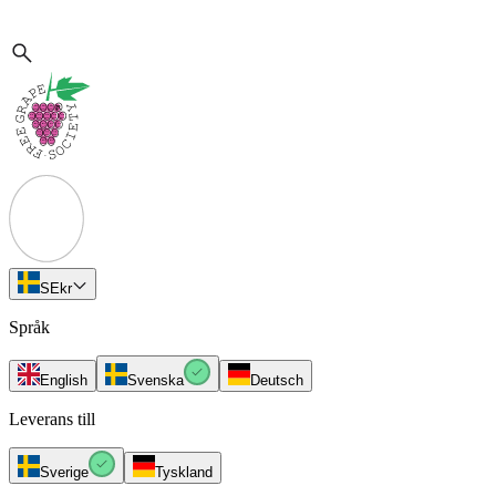
SE
kr
Språk
English
Svenska
Deutsch
Leverans till
Sverige
Tyskland