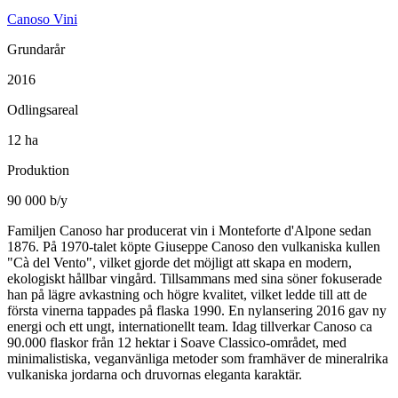
Canoso Vini
Grundarår
2016
Odlingsareal
12 ha
Produktion
90 000 b/y
Familjen Canoso har producerat vin i Monteforte d'Alpone sedan
1876. På 1970-talet köpte Giuseppe Canoso den vulkaniska kullen
"Cà del Vento", vilket gjorde det möjligt att skapa en modern,
ekologiskt hållbar vingård. Tillsammans med sina söner fokuserade
han på lägre avkastning och högre kvalitet, vilket ledde till att de
första vinerna tappades på flaska 1990. En nylansering 2016 gav ny
energi och ett ungt, internationellt team. Idag tillverkar Canoso ca
90.000 flaskor från 12 hektar i Soave Classico-området, med
minimalistiska, veganvänliga metoder som framhäver de mineralrika
vulkaniska jordarna och druvornas eleganta karaktär.