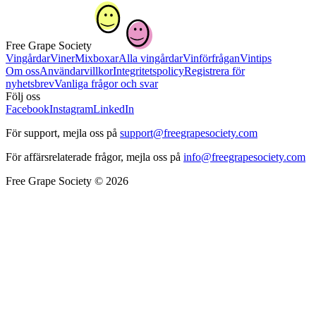
Free Grape Society
Vingårdar
Viner
Mixboxar
Alla vingårdar
Vinförfrågan
Vintips
Om oss
Användarvillkor
Integritetspolicy
Registrera för
nyhetsbrev
Vanliga frågor och svar
Följ oss
Facebook
Instagram
LinkedIn
För support, mejla oss på
support@freegrapesociety.com
För affärsrelaterade frågor, mejla oss på
info@freegrapesociety.com
Free Grape Society © 2026