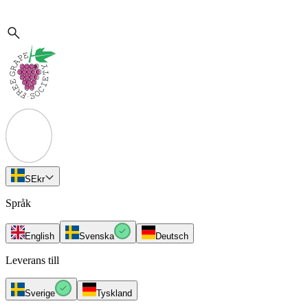
SE
kr
Språk
English
Svenska
Deutsch
Leverans till
Sverige
Tyskland