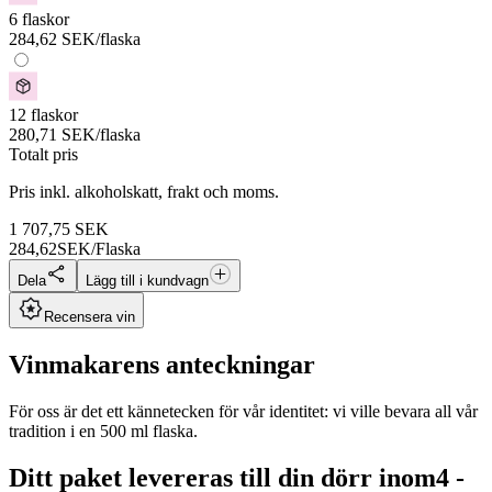
6 flaskor
284,62
SEK
/flaska
12 flaskor
280,71
SEK
/flaska
Totalt pris
Pris inkl. alkoholskatt, frakt och moms.
1 707,75
SEK
284,62
SEK/Flaska
Dela
Lägg till i kundvagn
Recensera vin
Vinmakarens anteckningar
För oss är det ett kännetecken för vår identitet: vi ville bevara all vår
tradition i en 500 ml flaska.
Ditt paket levereras till din dörr inom
4 -