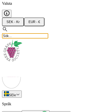
Valuta
SEK - Kr
EUR - €
SE
kr
Språk