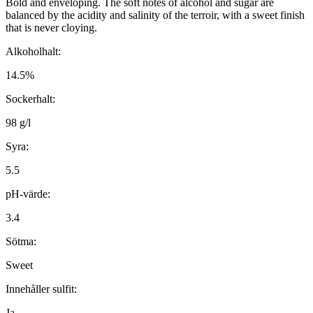
Bold and enveloping. The soft notes of alcohol and sugar are
balanced by the acidity and salinity of the terroir, with a sweet finish
that is never cloying.
Alkoholhalt:
14.5%
Sockerhalt:
98 g/l
Syra:
5.5
pH-värde:
3.4
Sötma:
Sweet
Innehåller sulfit:
Ja