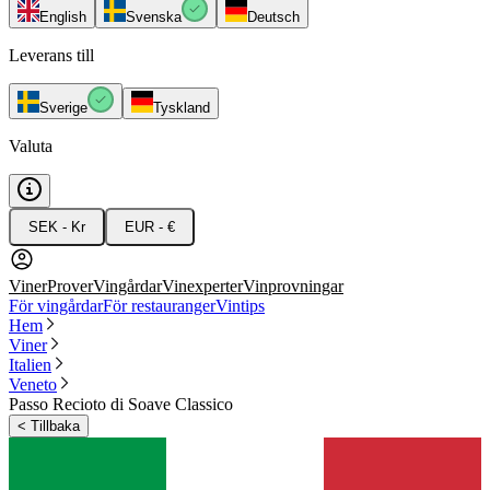
English
Svenska
Deutsch
Leverans till
Sverige
Tyskland
Valuta
SEK - Kr
EUR - €
Viner
Prover
Vingårdar
Vinexperter
Vinprovningar
För vingårdar
För restauranger
Vintips
Hem
Viner
Italien
Veneto
Passo Recioto di Soave Classico
<
Tillbaka