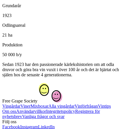
Grundarår
1923
Odlingsareal
21 ha
Produktion
50 000 b/y
Sedan 1923 har den passionerade kärlekshistorien om att odla
druvor och göra bra vin vuxit i över 100 år och det är hjärtat och
själen hos de senaste 4 generationerna.
Free Grape Society
Vingårdar
Viner
Mixboxar
Alla vingårdar
Vinförfrågan
Vintips
Om oss
Användarvillkor
Integritetspolicy
Registrera för
nyhetsbrev
Vanliga frågor och svar
Följ oss
Facebook
Instagram
LinkedIn