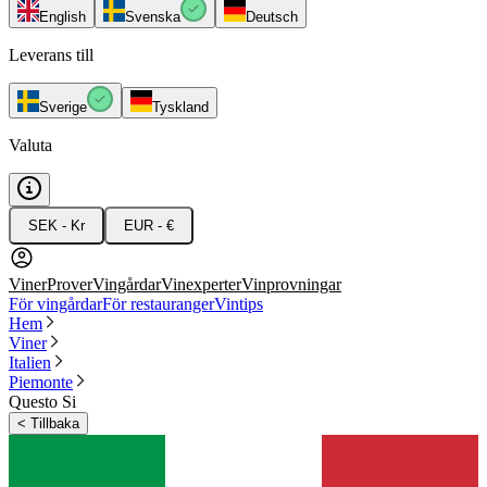
English
Svenska
Deutsch
Leverans till
Sverige
Tyskland
Valuta
SEK - Kr
EUR - €
Viner
Prover
Vingårdar
Vinexperter
Vinprovningar
För vingårdar
För restauranger
Vintips
Hem
Viner
Italien
Piemonte
Questo Si
<
Tillbaka