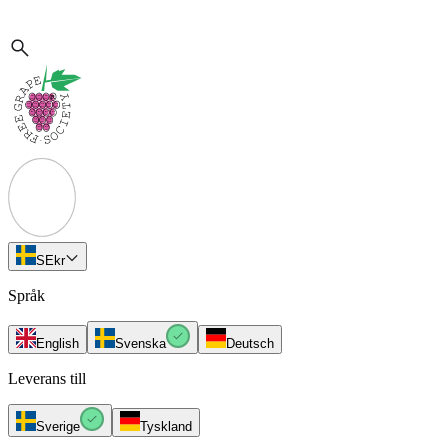
SE
kr
Språk
English
Svenska
Deutsch
Leverans till
Sverige
Tyskland