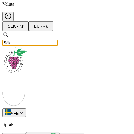
Valuta
SEK - Kr
EUR - €
SE
kr
Språk