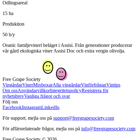
Odlingsareal
15 ha
Produktion
50 b/y
Oranic familjevineri beläget i Assisi. Från generationer producerar
vår gård ekologiska viner Assisi Doc och extra vergin olivolja.
Free Grape Society
Vingårdar
Viner
Mixboxar
Alla vingårdar
Vinförfrågan
Vintips
Om oss
Användarvillkor
Integritetspolicy
Registrera för
nyhetsbrev
Vanliga frågor och svar
Följ oss
Facebook
Instagram
LinkedIn
För support, mejla oss på
support@freegrapesociety.com
För affärsrelaterade frågor, mejla oss på
info@freegrapesociety.com
Free Grape Society © 2026