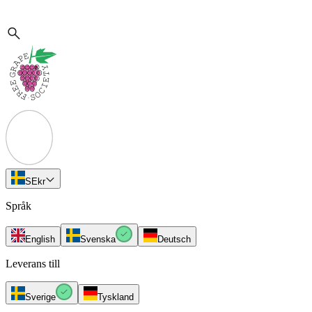
SE
kr
Språk
English
Svenska
Deutsch
Leverans till
Sverige
Tyskland