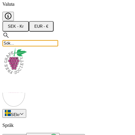
Valuta
SEK - Kr
EUR - €
SE
kr
Språk