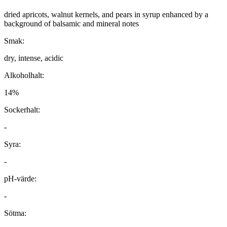
dried apricots, walnut kernels, and pears in syrup enhanced by a
background of balsamic and mineral notes
Smak:
dry, intense, acidic
Alkoholhalt:
14%
Sockerhalt:
-
Syra:
-
pH-värde:
-
Sötma: