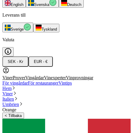
English
Svenska
Deutsch
Leverans till
Sverige
Tyskland
Valuta
SEK - Kr
EUR - €
Viner
Prover
Vingårdar
Vinexperter
Vinprovningar
För vingårdar
För restauranger
Vintips
Hem
Viner
Italien
Umbrien
Orange
<
Tillbaka