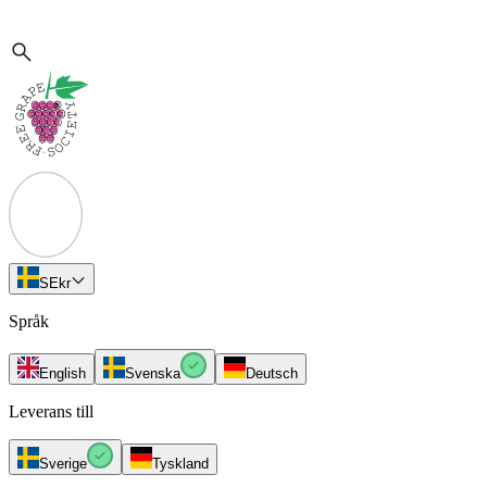
SE
kr
Språk
English
Svenska
Deutsch
Leverans till
Sverige
Tyskland