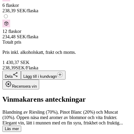
6 flaskor
238,39
SEK
/flaska
12 flaskor
234,48
SEK
/flaska
Totalt pris
Pris inkl. alkoholskatt, frakt och moms.
1 430,37
SEK
238,39
SEK/Flaska
Dela
Lägg till i kundvagn
Recensera vin
Vinmakarens anteckningar
Blandning av Riesling (70%), Pinot Blanc (20%) och Muscat
(10%). Öppen näsa med aromer av blommor och vita frukter.
Elegant vin, lätt i munnen med en fin syra, friskhet och fruktig...
Läs mer