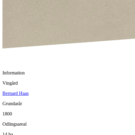
Information
Vingård
Bernard Haas
Grundarår
1800
Odlingsareal
14 ha