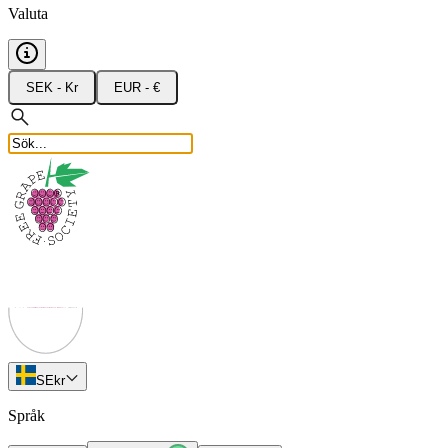
Valuta
SEK - Kr
EUR - €
SE
kr
Språk