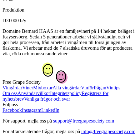
Produktion
100 000 b/y
Domaine Bernard HAAS är ett familjevineri på 14 hektar, beläget i
Kaysersberg. Sedan 5 generationer arbetar vi självständigt och vi
gör hela processen, från arbetet i vingården till försäljningen av
flaskorna. Vi arbetar med de 7 alsatiska druvorna för att producera
vita, röda och mousserande viner.
Free Grape Society
Vingårdar
Viner
Mixboxar
Alla vingårdar
Vinförfrågan
Vintips
Om oss
Användarvillkor
Integritetspolicy
Registrera för
nyhetsbrev
Vanliga frågor och svar
Följ oss
Facebook
Instagram
LinkedIn
För support, mejla oss på
support@freegrapesociety.com
För affärsrelaterade frågor, mejla oss på
info@freegrapesociety.com