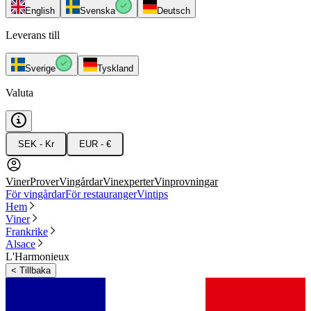
English
Svenska
Deutsch
Leverans till
Sverige
Tyskland
Valuta
SEK - Kr
EUR - €
Viner
Prover
Vingårdar
Vinexperter
Vinprovningar
För vingårdar
För restauranger
Vintips
Hem
Viner
Frankrike
Alsace
L'Harmonieux
<
Tillbaka